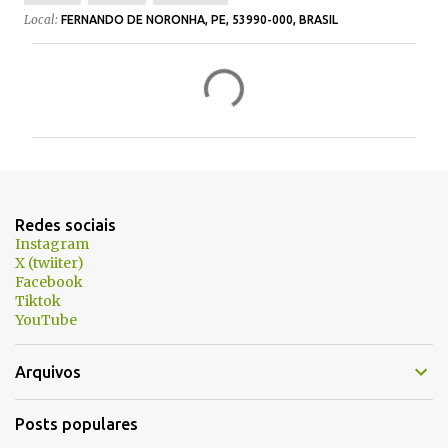
Local:
FERNANDO DE NORONHA, PE, 53990-000, BRASIL
C
o
m
e
n
t
Redes sociais
á
Instagram
X (twiiter)
r
Facebook
i
Tiktok
YouTube
o
s
Arquivos
Posts populares