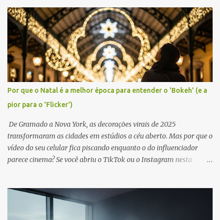
Por que o Natal é a melhor época para entender o 'Bokeh' (e a
pior para o 'Flicker')
De Gramado a Nova York, as decorações virais de 2025
transformaram as cidades em estúdios a céu aberto. Mas por que o
vídeo do seu celular fica piscando enquanto o do influenciador
parece cinema? Se você abriu o TikTok ou o Instagram nesta
semana, já foi impactado. As cidades globais declararam aberta a
temporada de viralização natalina . Em Gramado, o "Natal Luz"
aposta em túneis de LED imersivos. Em Londres, a Regent Street
brilha com seus anjos dourados suspensos. Em Nova York, a
árvore do Rockefeller Center continua sendo o imã definitivo de